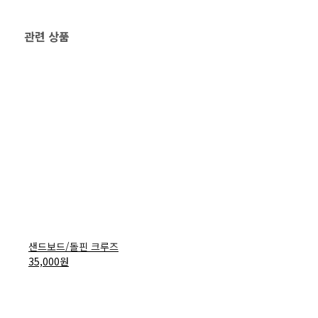
관련 상품
샌드보드/돌핀 크루즈
35,000
원