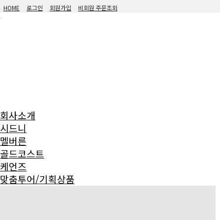
Skip to Main Content
HOME
로그인
회원가입
비회원 주문조회
회사소개
시드니
멜버른
골드코스트
케언즈
맞춤투어/기획상품