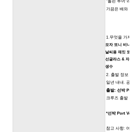
"
돌핀 투어
"
라
가끔은 배와 
1.
무엇을 가져
모자 또니 비니
날씨용 재킷 또
선글라스
&
자
생수
2.
출발 정보
일년 내내
.
공
출발
:
선박
Por
크루즈 출발 
*
선박
Port Ve
참고 사항
:
여