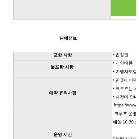
판매정보
‣
입장권
포함 사항
‣
개인비용
불포함 사항
‣
여행자보험
‣
만
3
세 미만
‣
크루즈는
시
예약 유의사항
‣
사전에 안내
https://www.
크루즈
운영
매일
10:30
운영 시간
*
운영 시간은