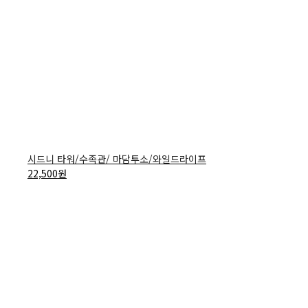
시드니 타워/수족관/ 마담투소/와일드라이프
22,500
원