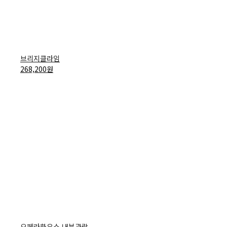
브리지클라임
268,200
원
오페라하우스 내부관람